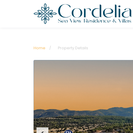
Home
/
Property Details