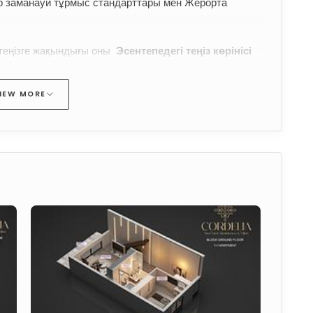
ер заманауи тұрмыс стандарттары мен Жерорта 
.
еңізге жақындығы оны 
Эсентепедегі теңіз көрінісі 
йналдырады
, жалға алу тиімділігі мен капитал өсіміне 
теді.
IEW MORE
ері
 ішкі жайлылық пен кеңейтілген сыртқы өмір 
нған.
террасаға