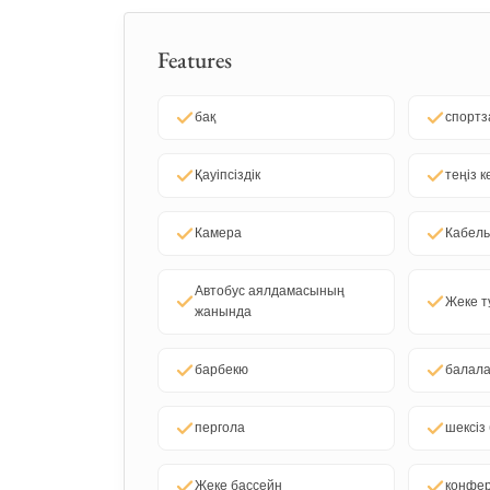
Features
бақ
спортз
Қауіпсіздік
теңіз к
Камера
Кабель
Автобус аялдамасының
Жеке т
жанында
барбекю
балала
пергола
шексіз
Жеке бассейн
конфе