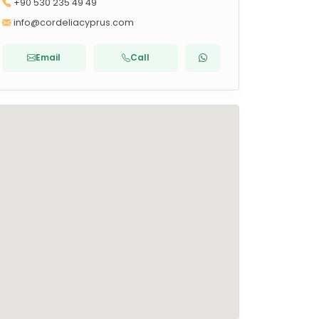
+90 530 235 49 49
info@cordeliacyprus.com
Email
Call