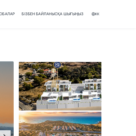
ЖОБАЛАР
БІЗБЕН БАЙЛАНЫСҚА ШЫҒЫҢЫЗ
KK