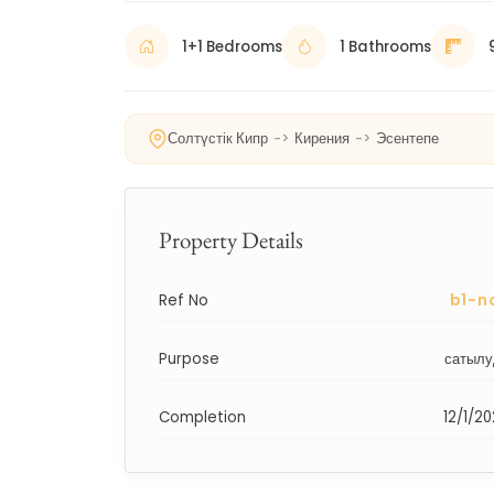
1+1 Bedrooms
1 Bathrooms
Солтүстік Кипр
->
Кирения
->
Эсентепе
Property Details
Ref No
b1-n
Purpose
сатылу
Completion
12/1/2