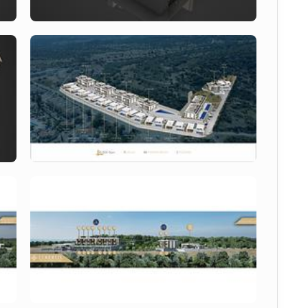
лық Жерорта теңізінің көрінісі
уі ретінде қызмет етеді, үздіксіз теңіз көрінісін 
сі пәтерлерінің арасында
 нарықта нысанның 
as
 - заманауи сәулет пен демалыс стиліндегі өмірді 
ғын үй кешені. Жоба халықаралық стандарттарға сай 
ры сапалы ортақ инфрақұрылым және ұзақ мерзімді 
рлау мен тұрақты сапа стандарттарын ұстанып, оны 
 пәтері
 ретінде орналастырады.
жағалау инвестициялық аудандарының бірі ретінде 