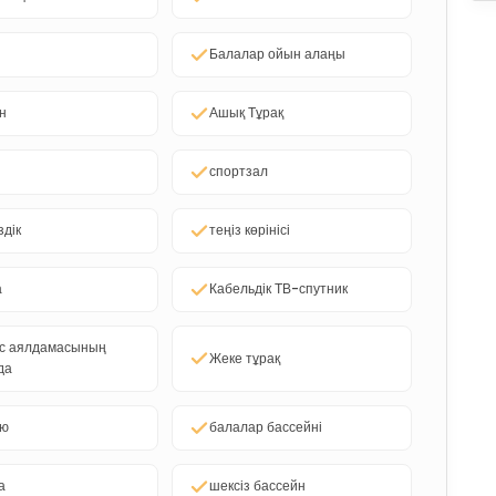
Балалар ойын алаңы
н
Ашық Тұрақ
спортзал
здік
теңіз көрінісі
а
Кабельдік ТВ-спутник
ус аялдамасының
Жеке тұрақ
да
кю
балалар бассейні
а
шексіз бассейн