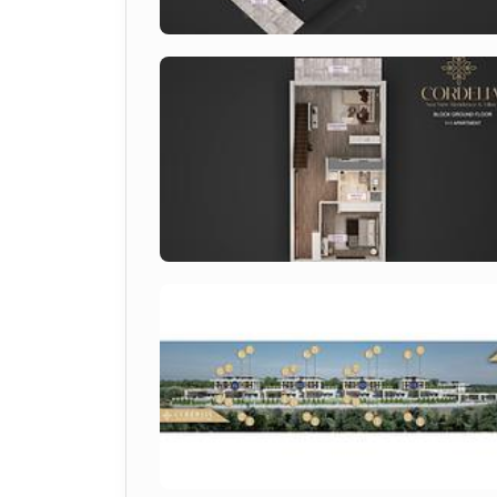
96.5 м² жалпы өмір аймағы
Пәтер мен шатырлы террасадан панорама
Шатырлы терраса пәтердің жеке ашық кеңейтіл
ұсынып, 
Солтүстік Кипрдағы теңіз көріні
тартымдылығын арттырады.
Жобаға шолу
Корделия теңіз көрінісі тұрғын үйі & Vill
үйлестіре отырып, мұқият жоспарланған тұр
құрылған, тұрғындарға қауіпсіз орта, жоға
құндылықты қорғауды ұсынады.
Осы кешен аясында пәтер кәсіби жер жоспа
сенімді 
Солтүстік Кипрдағы теңіз көрінісі
Орналасу артықшылықтары
Эсентепе Солтүстік Кипрдағы ең тартымды 