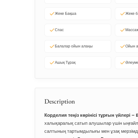
Жеке Бақша
Жеке б
Спас
Массаж
Балалар ойын алаңы
Ойын 
Ашық Тұрақ
Әлеуме
Description
Корделия теңіз көрінісі тұрғын үйлері –
халықаралық сатып алушылар үшін ыңғайл
салтының тартымдылығы мен ұзақ мерзімді