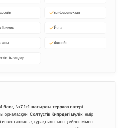
ассейн
конференц-зал
 бөлмесі
Йога
алаңы
бассейн
ттік Нысандар
 B1 блог, №7 1+1 шатырлы терраса пәтері
ы орналасқан 
Солтүстік Кипрдегі мүлік
 өмір 
 инвестициялық тұрақтылығының үйлесімімен 