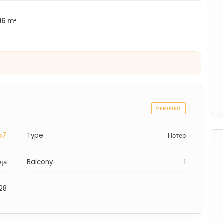
96 m²
VERIFIED
o7
Type
Пәтер
да
Balcony
1
028