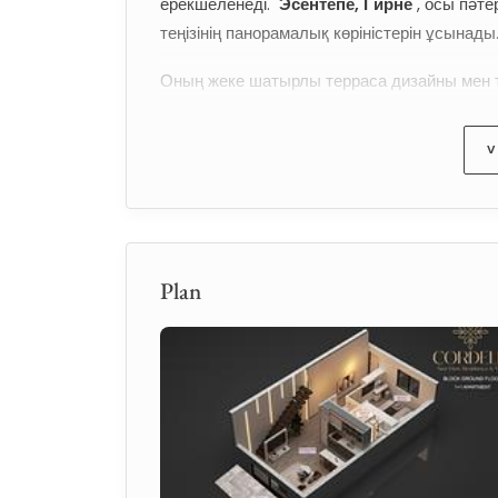
ерекшеленеді. 
Эсентепе, Гирне
, осы пәт
теңізінің панорамалық көріністерін ұсынады
Оның жеке шатырлы терраса дизайны мен т
пәтерлерінің ішінде ерекше таңдауға а
назар аударатын инвесторларға тартымды е
V
Пәтер туралы мәлімет
Ол 
Б1 блогында
 орналасқан, бұл 
1+1 пәт
аймақтарының үйлесімін ұсыну үшін жобала
Plan
Мүліктің нақты сипаттамалары:
1+1 пәтері
Б1 блог
46.45 м² ішкі өмір аймағы
9.6 м² балкон
Жеке ішкі баспалдақ арқылы шатырлы 
40 м² жеке шатырлы терраса