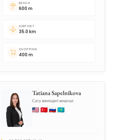
BEACH
600 m
AIRPORT
35.0 km
SHOPPING
400 m
Tatiana Sapelnikova
Сату жөніндегі кеңесші