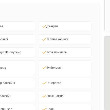
ал
Джакузи
өрінісі
Табиғат көрінісі
дік ТВ-спутник
Түрік моншасы
ұрақ
бу бөлмесі
р бассейні
Генератор
 бассейн
Жеке Бақша
ренц-зал
Спас