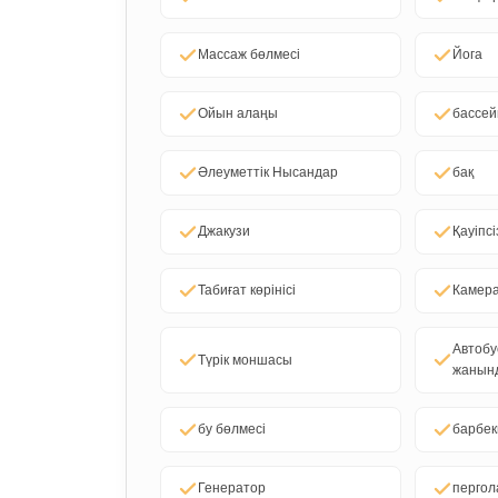
Массаж бөлмесі
Йога
Ойын алаңы
бассей
Әлеуметтік Нысандар
бақ
Джакузи
Қауіпсі
Табиғат көрінісі
Камер
Автоб
Түрік моншасы
жанын
бу бөлмесі
барбе
Генератор
пергол