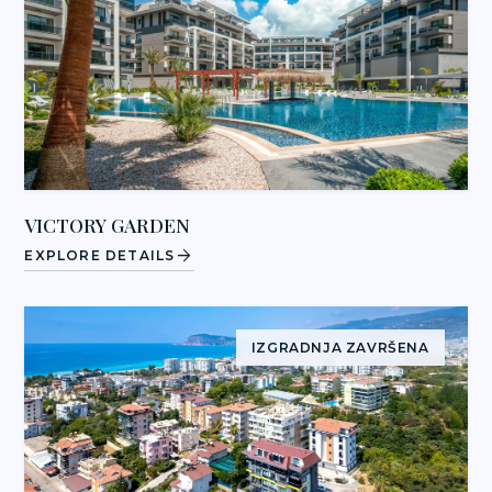
VICTORY GARDEN
arrow_forward
EXPLORE DETAILS
IZGRADNJA ZAVRŠENA