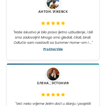
АНТОН. ИЖЕВСК
"Naše iskustvo je bilo pravo ljetno uzbuđenje, i bili
smo zadovoljni! Mnogo smo gledali, čitali, birali.
Odlučio sam nastaviti sa Summer Home-om i ..."
Pročitaj Više
ЕЛЕНА , ЭСТОНИЯ
"Već neko vrijeme želim doći u Alanju i posjetiti