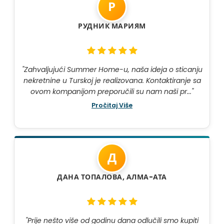
Р
РУДНИК МАРИЯМ
"Zahvaljujući Summer Home-u, naša ideja o sticanju
nekretnine u Turskoj je realizovana. Kontaktiranje sa
ovom kompanijom preporučili su nam naši pr..."
Pročitaj Više
Д
ДАНА ТОПАЛОВА, АЛМА-АТА
"Prije nešto više od godinu dana odlučili smo kupiti