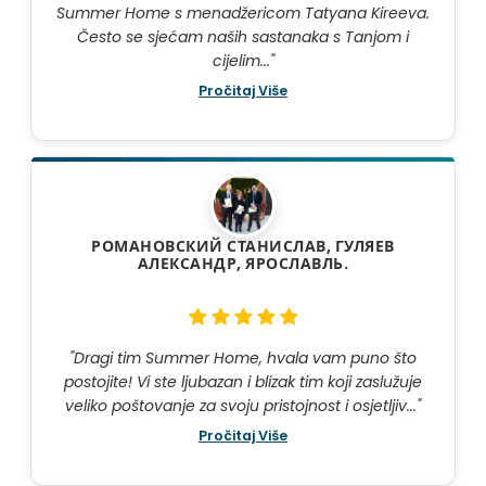
Summer Home s menadžericom Tatyana Kireeva.
Često se sjećam naših sastanaka s Tanjom i
cijelim..."
Pročitaj Više
РОМАНОВСКИЙ СТАНИСЛАВ, ГУЛЯЕВ
АЛЕКСАНДР, ЯРОСЛАВЛЬ.
"Dragi tim Summer Home, hvala vam puno što
postojite! Vi ste ljubazan i blizak tim koji zaslužuje
veliko poštovanje za svoju pristojnost i osjetljiv..."
Pročitaj Više