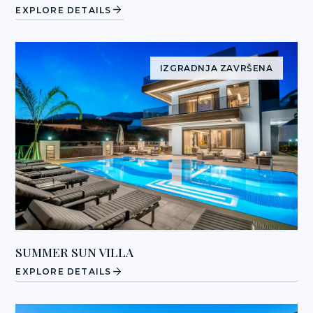
arrow_forward
EXPLORE DETAILS
IZGRADNJA ZAVRŠENA
SUMMER SUN VILLA
arrow_forward
EXPLORE DETAILS