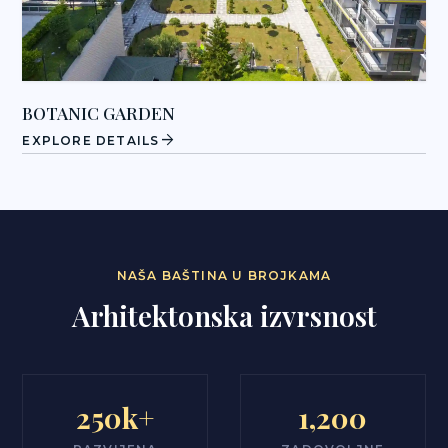
BOTANIC GARDEN
arrow_forward
EXPLORE DETAILS
NAŠA BAŠTINA U BROJKAMA
Arhitektonska izvrsnost
250k+
1,200