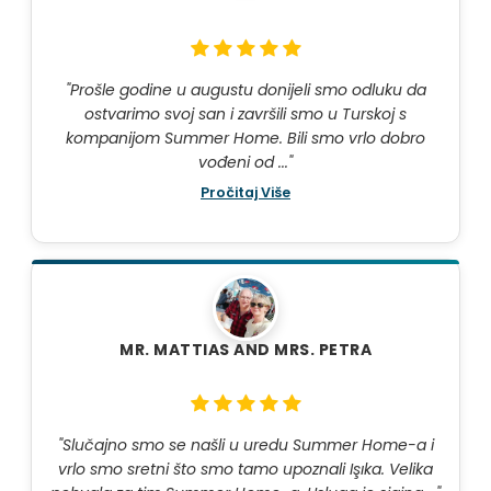
"Prošle godine u augustu donijeli smo odluku da
ostvarimo svoj san i završili smo u Turskoj s
kompanijom Summer Home. Bili smo vrlo dobro
vođeni od ..."
Pročitaj Više
MR. MATTIAS AND MRS. PETRA
"Slučajno smo se našli u uredu Summer Home-a i
vrlo smo sretni što smo tamo upoznali Işıka. Velika