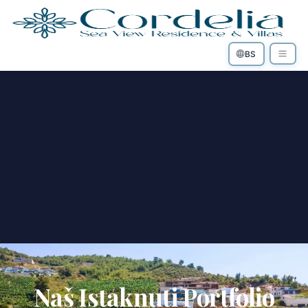
BS
Naš Istaknuti Portfolio