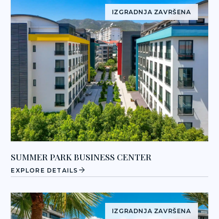
IZGRADNJA ZAVRŠENA
SUMMER PARK BUSINESS CENTER
arrow_forward
EXPLORE DETAILS
IZGRADNJA ZAVRŠENA