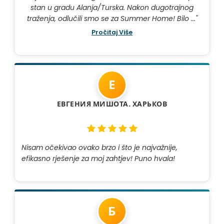
stan u gradu Alanja/Turska. Nakon dugotrajnog
traženja, odlučili smo se za Summer Home! Bilo ..."
Pročitaj Više
Е
ЕВГЕНИЯ МИШОТА. ХАРЬКОВ
Nisam očekivao ovako brzo i što je najvažnije, 
efikasno rješenje za moj zahtjev! Puno hvala!
Б