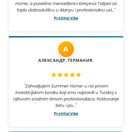
Home, a posebno menadžerici Kireyeva Tatjani za
toplu dobrodošlicu u Alanyu i profesionalnu usl..."
Pročitaj Više
А
АЛЕКСАНДР. ГЕРМАНИЯ.
"Zahvaljujem Summer Home-u na prvom
investicijskom koraku koji smo napravili u Turskoj s
njihovim snažnim timom profesionalaca. Poštovanje
šefu i po..."
Pročitaj Više