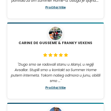
pohvala za tim Summer Home-a. Usluga je sjajna...."
Pročitaj Više
CARINE DE GUSSEME & FRANKY VEKENS
"Dugo smo se radovali stanu u Alanyi, u regiji
Avsallar. Stupili smo u kontakt sa Summer Home
putem interneta. Tokom našeg odmora u junu, obišli
smo ..."
Pročitaj Više