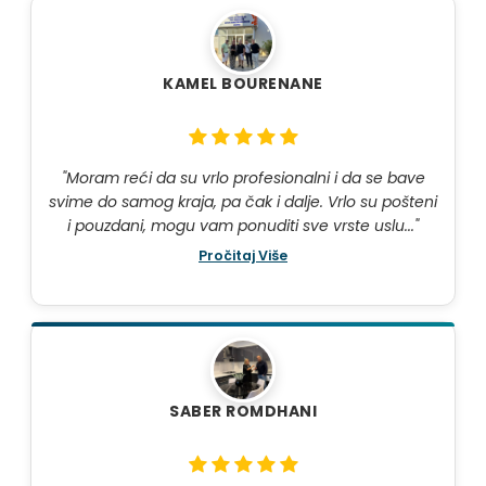
KAMEL BOURENANE
"Moram reći da su vrlo profesionalni i da se bave
svime do samog kraja, pa čak i dalje. Vrlo su pošteni
i pouzdani, mogu vam ponuditi sve vrste uslu..."
Pročitaj Više
SABER ROMDHANI