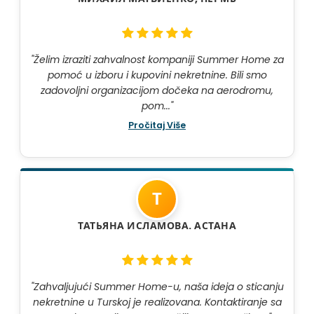
"Želim izraziti zahvalnost kompaniji Summer Home za
pomoć u izboru i kupovini nekretnine. Bili smo
zadovoljni organizacijom dočeka na aerodromu,
pom..."
Pročitaj Više
Т
ТАТЬЯНА ИСЛАМОВА. АСТАНА
"Zahvaljujući Summer Home-u, naša ideja o sticanju
nekretnine u Turskoj je realizovana. Kontaktiranje sa