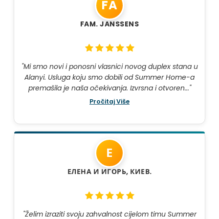
FA
FAM. JANSSENS
"Mi smo novi i ponosni vlasnici novog duplex stana u
Alanyi. Usluga koju smo dobili od Summer Home-a
premašila je naša očekivanja. Izvrsna i otvoren..."
Pročitaj Više
Е
ЕЛЕНА И ИГОРЬ, КИЕВ.
"Želim izraziti svoju zahvalnost cijelom timu Summer