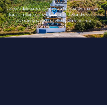
Naslijeđe definirano decenijama arhitektonske majstorije.
Transformišemo surovu ljepotu mediteranske obale u
ekskluzivna svetišta svjetlosti, kamena i mira.