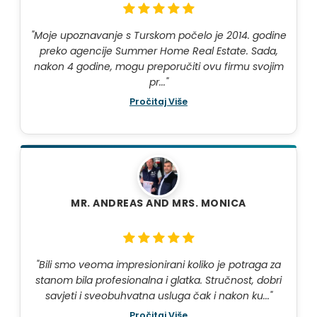
"Moje upoznavanje s Turskom počelo je 2014. godine
preko agencije Summer Home Real Estate. Sada,
nakon 4 godine, mogu preporučiti ovu firmu svojim
pr..."
Pročitaj Više
MR. ANDREAS AND MRS. MONICA
"Bili smo veoma impresionirani koliko je potraga za
stanom bila profesionalna i glatka. Stručnost, dobri
savjeti i sveobuhvatna usluga čak i nakon ku..."
Pročitaj Više