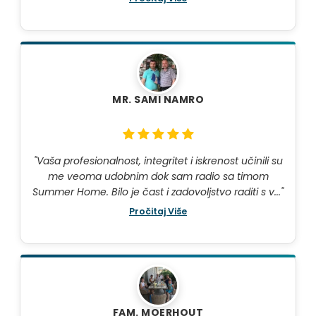
MR. SAMI NAMRO
"Vaša profesionalnost, integritet i iskrenost učinili su
me veoma udobnim dok sam radio sa timom
Summer Home. Bilo je čast i zadovoljstvo raditi s v..."
Pročitaj Više
FAM. MOERHOUT