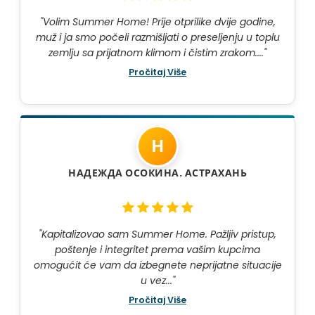
"Volim Summer Home! Prije otprilike dvije godine,
muž i ja smo počeli razmišljati o preseljenju u toplu
zemlju sa prijatnom klimom i čistim zrakom...."
Pročitaj Više
Н
НАДЕЖДА ОСОКИНА. АСТРАХАНЬ
"Kapitalizovao sam Summer Home. Pažljiv pristup,
poštenje i integritet prema vašim kupcima
omogućit će vam da izbegnete neprijatne situacije
u vez..."
Pročitaj Više