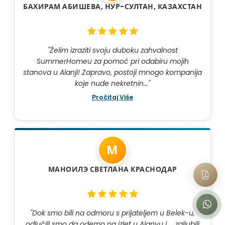
БАХИРАМ АБИШЕВА, НУР-СУЛТАН, КАЗАХСТАН
"Želim izraziti svoju duboku zahvalnost
SummerHomeu za pomoć pri odabiru mojih
stanova u Alanji! Zapravo, postoji mnogo kompanija
koje nude nekretnin..."
Pročitaj Više
М
МАНОИЛЭ СВЕТЛАНА КРАСНОДАР
"Dok smo bili na odmoru s prijateljem u Belek-u,
odlučili smo da odemo na izlet u Alanyu i ... zaljubili