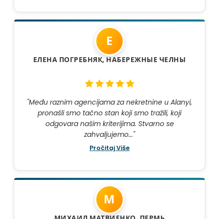
Е
ЕЛЕНА ПОГРЕБНЯК, НАБЕРЕЖНЫЕ ЧЕЛНЫ
"Među raznim agencijama za nekretnine u Alanyi,
pronašli smo tačno stan koji smo tražili, koji
odgovara našim kriterijima. Stvarno se
zahvaljujemo..."
Pročitaj Više
М
МИХАИЛ МАТВИЕНКО, ПЕРМЬ