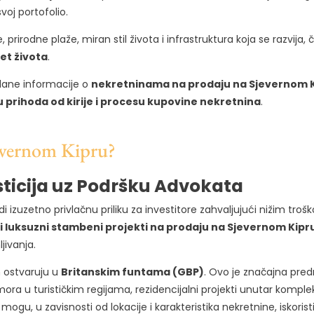
svoj portofolio.
rirodne plaže, miran stil života i infrastruktura koja se razvija
tet života
.
zdane informacije o
nekretninama na prodaju na Sjevernom Ki
 prihoda od kirije i procesu kupovine nekretnina
.
jevernom Kipru?
sticija uz Podršku Advokata
i izuzetno privlačnu priliku za investitore zahvaljujući nižim tr
e i luksuzni stambeni projekti na prodaju na Sjevernom Kipr
jivanja.
m ostvaruju u
Britanskim funtama (GBP)
. Ovo je značajna predn
mora u turističkim regijama, rezidencijalni projekti unutar komple
 mogu, u zavisnosti od lokacije i karakteristika nekretnine, iskoristi