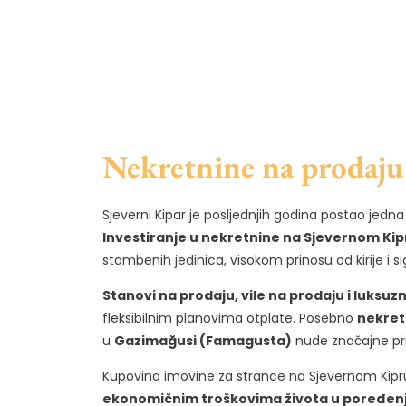
Nekretnine na prodaju
Sjeverni Kipar je posljednjih godina postao jedna o
Investiranje u nekretnine na Sjevernom Kip
stambenih jedinica, visokom prinosu od kirije i 
Stanovi na prodaju, vile na prodaju i luksu
fleksibilnim planovima otplate. Posebno
nekret
u
Gazimağusi (Famagusta)
nude značajne pril
Kupovina imovine za strance na Sjevernom Kipr
ekonomičnim troškovima života u poređen