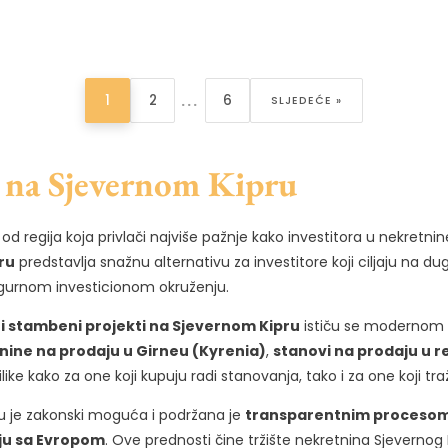
...
1
2
6
SLJEDEĆE »
 na Sjevernom Kipru
d regija koja privlači najviše pažnje kako investitora u nekretnine,
ru
predstavlja snažnu alternativu za investitore koji ciljaju na 
sigurnom investicionom okruženju.
zni stambeni projekti na Sjevernom Kipru
ističu se modernom a
nine na prodaju u Girneu (Kyrenia)
,
stanovi na prodaju u re
ike kako za one koji kupuju radi stanovanja, tako i za one koji tra
u je zakonski moguća i podržana je
transparentnim procesom 
ju sa Evropom
. Ove prednosti čine tržište nekretnina Sjevernog 