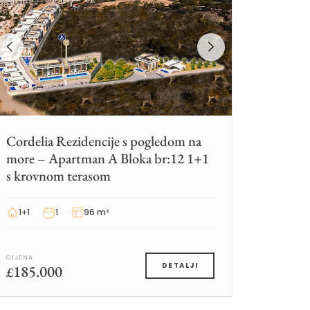
Cordelia Rezidencije s pogledom na
more – Apartman A Bloka br:12 1+1
s krovnom terasom
1+1
1
96 m²
CIJENA
185.000
DETALJI
£