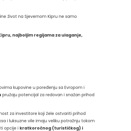
, čine život na Sjevernom Kipru ne samo
pru, najboljim regijama za ulaganje,
oškovima kupovine u poređenju sa Evropom i
u
pružaju potencijal za redovan i snažan prihod
ost za investitore koji žele ostvariti prihod
ksa i luksuzne vile imaju veliku potražnju tokom
ti opcije i
kratkoročnog (turističkog) i