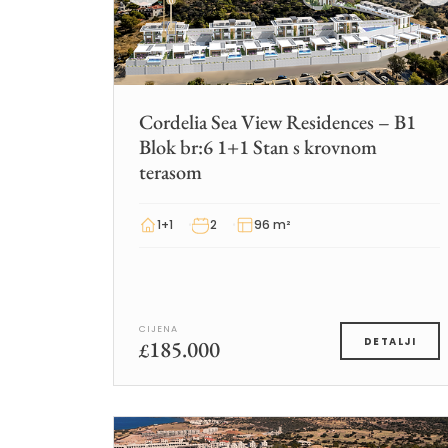
Cordelia Sea View Residences – B1
Blok br:6 1+1 Stan s krovnom
terasom
1+1
2
96 m²
CIJENA
185.000
DETALJI
£