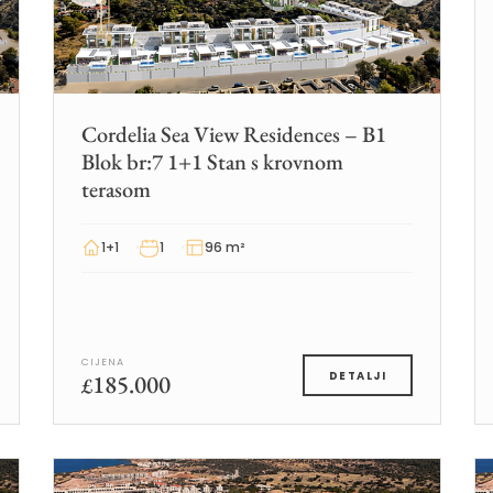
Cordelia Sea View Residences – B1
Blok br:7 1+1 Stan s krovnom
terasom
1+1
1
96 m²
CIJENA
185.000
DETALJI
£