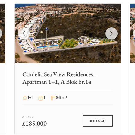
Cordelia Sea View Residences –
Apartman 1+1, A Blok br.14
1+1
1
96 m²
CIJENA
185.000
DETALJI
£