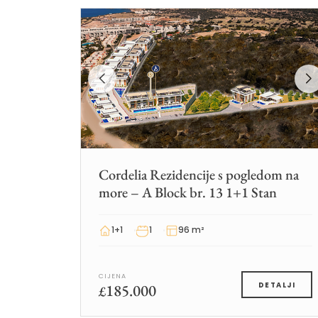
Cordelia Rezidencije s pogledom na
more – A Block br. 13 1+1 Stan
1+1
1
96 m²
CIJENA
185.000
DETALJI
£