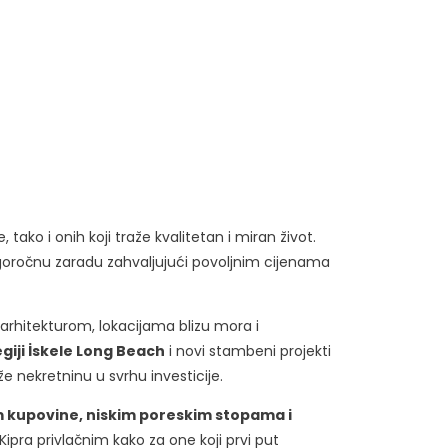
 tako i onih koji traže kvalitetan i miran život.
dugoročnu zaradu zahvaljujući povoljnim cijenama
rhitekturom, lokacijama blizu mora i
giji İskele Long Beach
i novi stambeni projekti
že nekretninu u svrhu investicije.
kupovine, niskim poreskim stopama i
Kipra privlačnim kako za one koji prvi put