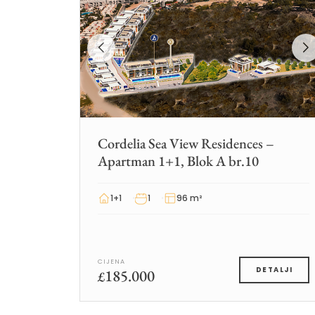
Cordelia Sea View Residences –
Apartman 1+1, Blok A br.10
1+1
1
96 m²
CIJENA
185.000
DETALJI
£