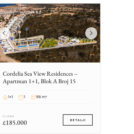
Cordelia Sea View Residences –
Apartman 1+1, Blok A Broj 15
1+1
1
96 m²
CIJENA
185.000
DETALJI
£