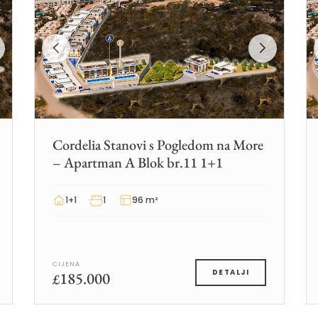
Cordelia Stanovi s Pogledom na More
– Apartman A Blok br.11 1+1
1+1
1
96 m²
CIJENA
185.000
DETALJI
£