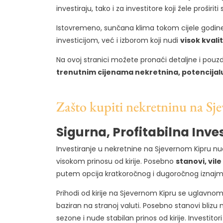
investiraju, tako i za investitore koji žele proširiti 
Istovremeno, sunčana klima tokom cijele godine, p
investicijom, već i izborom koji nudi
visok kvali
Na ovoj stranici možete pronaći detaljne i pou
trenutnim cijenama nekretnina, potencijalu
Zašto kupiti nekretninu na S
Sigurna, Profitabilna Inve
Investiranje u nekretnine na Sjevernom Kipru nud
visokom prinosu od kirije. Posebno
stanovi, vil
putem opcija kratkoročnog i dugoročnog iznajml
Prihodi od kirije na Sjevernom Kipru se uglavno
baziran na stranoj valuti. Posebno stanovi blizu 
sezone i nude stabilan prinos od kirije. Investitori