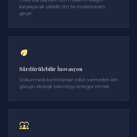
miras standartlarımızın mükemmelliğini
karşılayacak şekilde titiz bir incelemeden
geçer.
eco
Sürdürülebilir İnovasyon
Dokunmatik konforlardan ödün vermeden ileri
görüşlü ekolojik teknolojiyi entegre etmek.
diversity_1