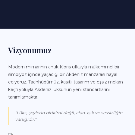
Vizyonumuz
Modern mimarinin antik Kıbrıs ufkuyla mükemmel bir
simbiyoz içinde yaşadığı bir Akdeniz manzarası hayal
ediyoruz. Taahhüdümüz, kasıtlı tasarım ve eşsiz mekan
keşfi yoluyla Akdeniz lüksünün yeni standartlarını
tanımlamaktır.
"Lüks, şeylerin birikimi değil, alan, ışık ve sessizliğin
varlığıdır."