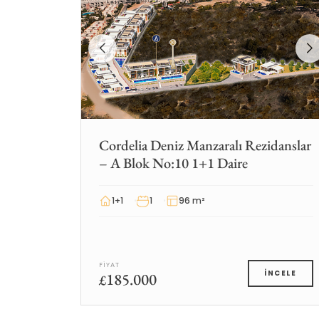
Cordelia Deniz Manzaralı Rezidanslar
– A Blok No:10 1+1 Daire
1+1
1
96 m²
FIYAT
185.000
İNCELE
£