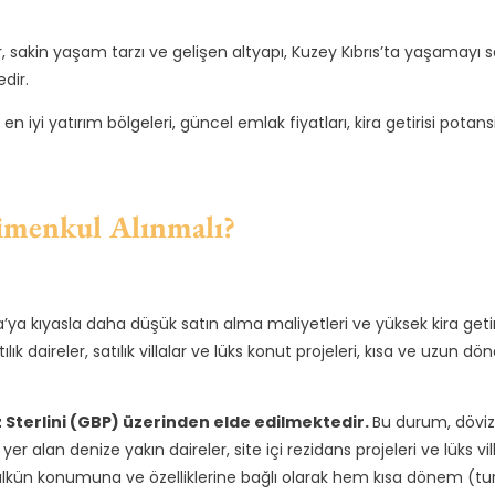
r, sakin yaşam tarzı ve gelişen altyapı, Kuzey Kıbrıs’ta yaşamayı
dir.
 en iyi yatırım bölgeleri, güncel emlak fiyatları, kira getirisi pot
imenkul Alınmalı?
a’ya kıyasla daha düşük satın alma maliyetleri ve yüksek kira getir
tılık daireler, satılık villalar ve lüks konut projeleri, kısa ve uzun
liz Sterlini (GBP) üzerinden elde edilmektedir.
Bu durum, döviz 
e yer alan denize yakın daireler, site içi rezidans projeleri ve lük
ar, mülkün konumuna ve özelliklerine bağlı olarak hem kısa dönem 