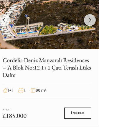
Cordelia Deniz Manzaralı Residences
– A Blok No:12 1+1 Çatı Teraslı Lüks
Daire
1+1
1
96 m²
FIYAT
185.000
İNCELE
£