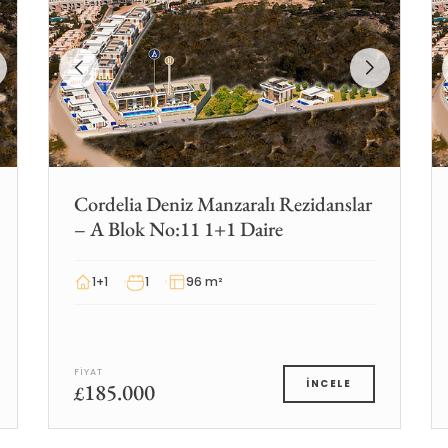
Cordelia Deniz Manzaralı Rezidanslar
– A Blok No:11 1+1 Daire
1+1
1
96 m²
FIYAT
185.000
İNCELE
£