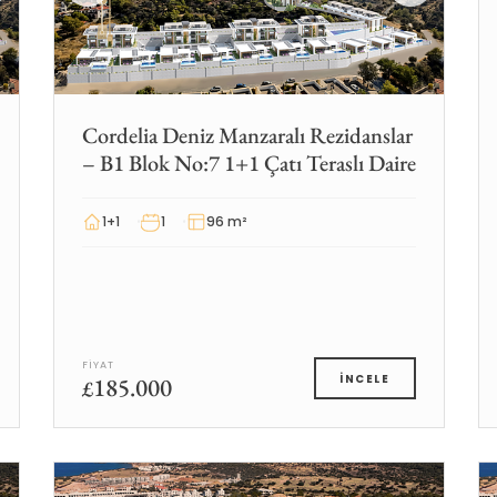
Cordelia Deniz Manzaralı Rezidanslar
– B1 Blok No:7 1+1 Çatı Teraslı Daire
1+1
1
96 m²
FIYAT
185.000
İNCELE
£