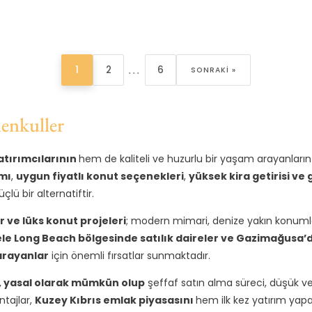
...
1
2
6
SONRAKI »
menkuller
tırımcılarının
hem de kaliteli ve huzurlu bir yaşam arayanların e
mı
,
uygun fiyatlı konut seçenekleri
,
yüksek kira getirisi ve
lü bir alternatiftir.
ar ve lüks konut projeleri
; modern mimari, denize yakın konumla
kele Long Beach bölgesinde satılık daireler ve Gazimağusa’d
arayanlar
için önemli fırsatlar sunmaktadır.
, yasal olarak mümkün olup
şeffaf satın alma süreci, düşük ve
ntajlar,
Kuzey Kıbrıs emlak piyasasını
hem ilk kez yatırım ya