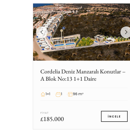
Cordelia Deniz Manzaralı Konutlar –
A Blok No:13 1+1 Daire
1+1
1
96 m²
FIYAT
185.000
İNCELE
£