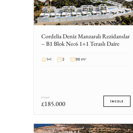
Cordelia Deniz Manzaralı Rezidanslar
– B1 Blok No:6 1+1 Teraslı Daire
1+1
2
96 m²
FIYAT
185.000
İNCELE
£