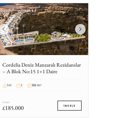
Cordelia Deniz Manzaralı Rezidanslar
– A Blok No:15 1+1 Daire
1+1
1
96 m²
FIYAT
185.000
İNCELE
£