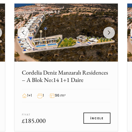
Cordelia Deniz Manzaralı Residences
– A Blok No:14 1+1 Daire
1+1
1
96 m²
FIYAT
185.000
İNCELE
£